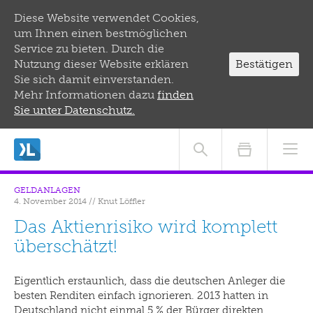
Diese Website verwendet Cookies,
um Ihnen einen bestmöglichen
Service zu bieten. Durch die
Nutzung dieser Website erklären
Bestätigen
Sie sich damit einverstanden.
Mehr Informationen dazu
finden
Sie unter Datenschutz.
GELDANLAGEN
4. November 2014
//
Knut Löffler
Das Aktienrisiko wird komplett
überschätzt!
Eigentlich erstaunlich, dass die deutschen Anleger die
besten Renditen einfach ignorieren. 2013 hatten in
Deutschland nicht einmal 5 % der Bürger direkten