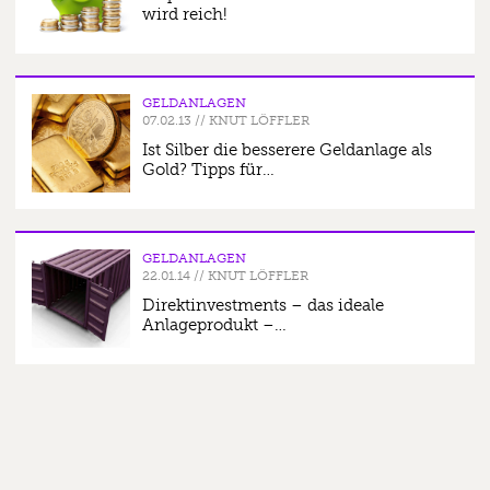
wird reich!
GELDANLAGEN
07.02.13
//
KNUT LÖFFLER
Ist Silber die besserere Geldanlage als
Gold? Tipps für…
GELDANLAGEN
22.01.14
//
KNUT LÖFFLER
Direktinvestments – das ideale
Anlageprodukt –…