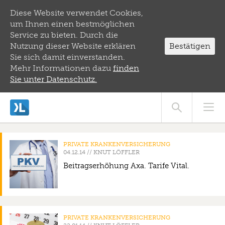
Diese Website verwendet Cookies,
um Ihnen einen bestmöglichen
Service zu bieten. Durch die
Nutzung dieser Website erklären
Bestätigen
Sie sich damit einverstanden.
Mehr Informationen dazu
finden
Sie unter Datenschutz.
PRIVATE KRANKENVERSICHERUNG
//
KNUT LÖFFLER
Beitragserhöhung Axa. Tarife Vital.
PRIVATE KRANKENVERSICHERUNG