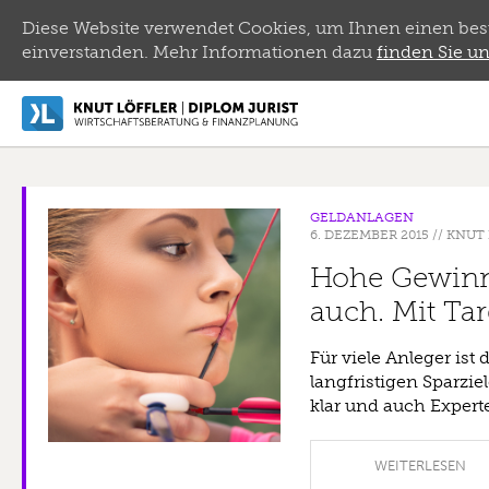
Diese Website verwendet Cookies, um Ihnen einen bestm
einverstanden. Mehr Informationen dazu
finden Sie un
GELDANLAGEN
6. DEZEMBER 2015
//
KNUT 
Hohe Gewinne 
auch. Mit Tar
Für viele Anleger ist
langfristigen Sparzi
klar und auch Expert
WEITERLESEN