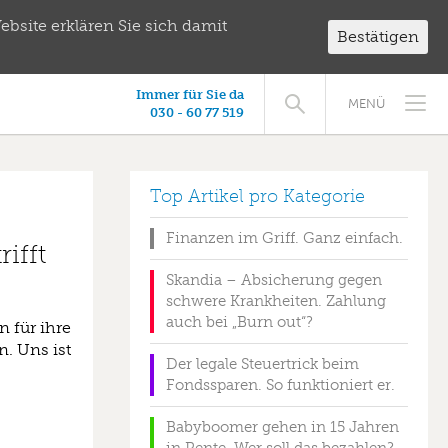
bsite erklären Sie sich damit
Bestätigen
Immer für Sie da
MENÜ
030 - 60 77 519
Top Artikel pro Kategorie
Finanzen im Griff. Ganz einfach.
ifft
Skandia – Absicherung gegen
schwere Krankheiten. Zahlung
auch bei „Burn out“?
n für ihre
. Uns ist
Der legale Steuertrick beim
Fondssparen. So funktioniert er.
Babyboomer gehen in 15 Jahren