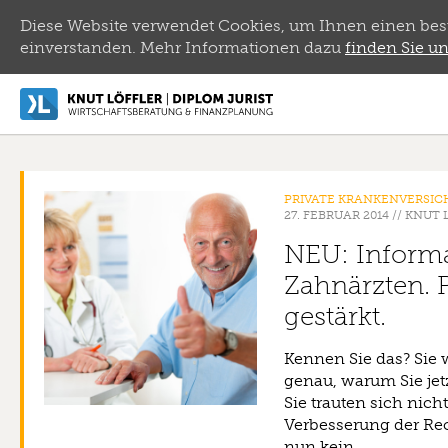
Diese Website verwendet Cookies, um Ihnen einen bestm
einverstanden. Mehr Informationen dazu
finden Sie un
PRIVATE KRANKENVERSI
27. FEBRUAR 2014
//
KNUT 
NEU: Informa
Zahnärzten. 
gestärkt.
Kennen Sie das? Sie 
genau, warum Sie je
Sie trauten sich nicht
Verbesserung der Re
nun kein …