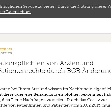
öglichen Service zu bieten. Durch die Nutzung dieser We
ter Datenschutz.
CHERUNG
LÖFFLER
tionspflichten von Ärzten und
Patientenrechte durch BGB Änderun
waren bei Ihrem Arzt und wissen im Nachhinein eigentlic
tzt diese oder jene Behandlung empfohlen bekommen hab
, detaillierte Nachfragen zu stellen. Durch das Gesetz zur
chte von Patientinnen und Patienten vom 20.02.2013. müs