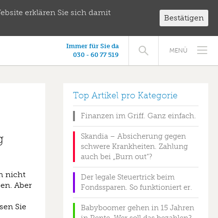
bsite erklären Sie sich damit
Bestätigen
Immer für Sie da
MENÜ
030 - 60 77 519
Top Artikel pro Kategorie
Finanzen im Griff. Ganz einfach.
g
Skandia – Absicherung gegen
schwere Krankheiten. Zahlung
auch bei „Burn out“?
h nicht
Der legale Steuertrick beim
en. Aber
Fondssparen. So funktioniert er.
sen Sie
Babyboomer gehen in 15 Jahren