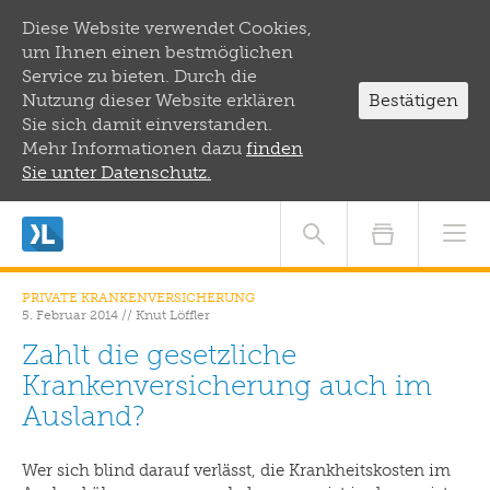
Diese Website verwendet Cookies,
um Ihnen einen bestmöglichen
Service zu bieten. Durch die
Nutzung dieser Website erklären
Bestätigen
Sie sich damit einverstanden.
Mehr Informationen dazu
finden
Sie unter Datenschutz.
PRIVATE KRANKENVERSICHERUNG
5. Februar 2014
//
Knut Löffler
Zahlt die gesetzliche
Krankenversicherung auch im
Ausland?
Wer sich blind darauf verlässt, die Krankheitskosten im