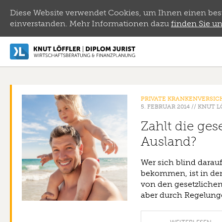
Diese Website verwendet Cookies, um Ihnen einen bestm
einverstanden. Mehr Informationen dazu
finden Sie un
PRIVATE KRANKENVERSI
5. FEBRUAR 2014
//
KNUT L
Zahlt die ge
Ausland?
Wer sich blind darau
bekommen, ist in den
von den gesetzlich
aber durch Regelung