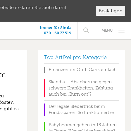
bsite erklären Sie sich damit
Bestätigen
Immer für Sie da
MENÜ
030 - 60 77 519
Top Artikel pro Kategorie
Finanzen im Griff. Ganz einfach.
im
Skandia – Absicherung gegen
schwere Krankheiten. Zahlung
auch bei „Burn out“?
zu
Kosten
Der legale Steuertrick beim
 gibt es
Fondssparen. So funktioniert er.
Babyboomer gehen in 15 Jahren