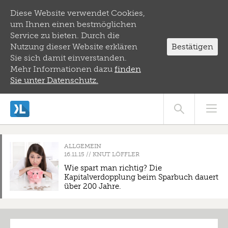
Diese Website verwendet Cookies,
um Ihnen einen bestmöglichen
Service zu bieten. Durch die
Nutzung dieser Website erklären
Bestätigen
Sie sich damit einverstanden.
Mehr Informationen dazu
finden
Sie unter Datenschutz.
ALLGEMEIN
//
KNUT LÖFFLER
Wie spart man richtig? Die
Kapitalverdopplung beim Sparbuch dauert
über 200 Jahre.