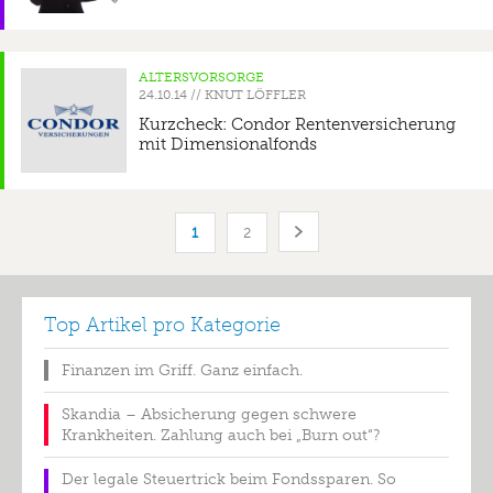
ALTERSVORSORGE
//
KNUT LÖFFLER
Kurzcheck: Condor Rentenversicherung
mit Dimensionalfonds
1
2
Top Artikel pro Kategorie
Finanzen im Griff. Ganz einfach.
Skandia – Absicherung gegen schwere
Krankheiten. Zahlung auch bei „Burn out“?
Der legale Steuertrick beim Fondssparen. So