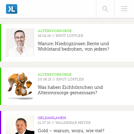
finden Sie
unter Datenschutz.
Bestätigen
ALTERSVORSORGE
//
KNUT LÖFFLER
Warum Niedrigzinsen Rente und
Wohlstand bedrohen, von jedem?
ALTERSVORSORGE
//
KNUT LÖFFLER
Was haben Eichhörnchen und
Altersvorsorge gemeinsam?
GELDANLAGEN
//
WALDEMAR MEYER
Gold – warum, wozu, wie viel?